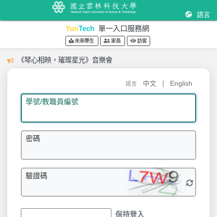
語言
Yun
Tech
單一入口服務網
未來學生
家長
訪客
《琴心相映，璀璨星光》音樂會
|
中文
English
語言
學號/教職員編號
密碼
驗證碼
保持登入