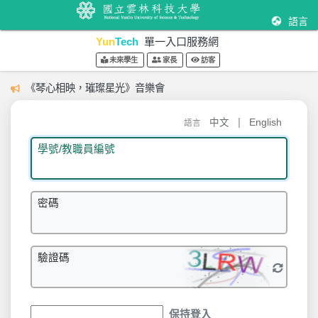
語言
Yun
Tech
單一入口服務網
未來學生
家長
訪客
《琴心相映，璀璨星光》音樂會
|
中文
English
語言
學號/教職員編號
密碼
驗證碼
保持登入