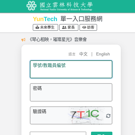
Yun
Tech
單一入口服務網
未來學生
家長
訪客
《琴心相映，璀璨星光》音樂會
|
中文
English
語言
學號/教職員編號
密碼
驗證碼