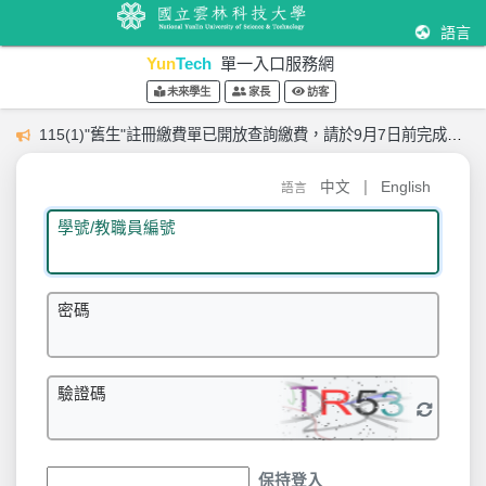
語言
Yun
Tech
單一入口服務網
未來學生
家長
訪客
115(1)"舊生"註冊繳費單已開放查詢繳費，請於9月7日前完成繳費
|
中文
English
語言
學號/教職員編號
密碼
驗證碼
保持登入