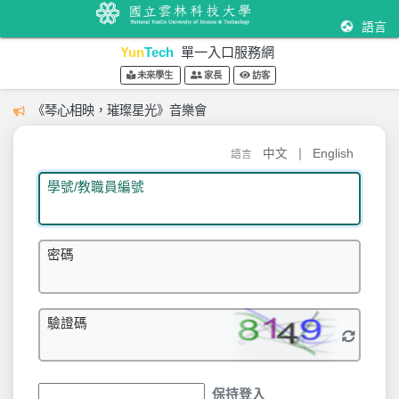
語言
Yun
Tech
單一入口服務網
未來學生
家長
訪客
《琴心相映，璀璨星光》音樂會
|
中文
English
語言
學號/教職員編號
密碼
驗證碼
保持登入