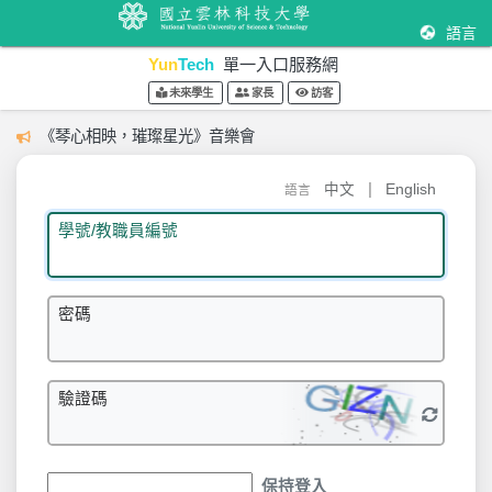
語言
Yun
Tech
單一入口服務網
未來學生
家長
訪客
《琴心相映，璀璨星光》音樂會
|
中文
English
語言
學號/教職員編號
密碼
驗證碼
保持登入