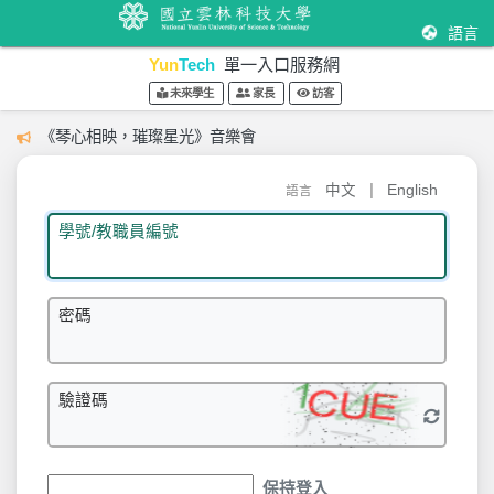
語言
Yun
Tech
單一入口服務網
未來學生
家長
訪客
《琴心相映，璀璨星光》音樂會
|
中文
English
語言
學號/教職員編號
密碼
驗證碼
保持登入