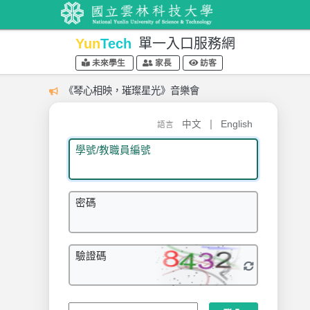
Yun
Tech
單一入口服務網
未來學生
家長
訪客
《琴心相映，璀璨星光》音樂會
|
中文
English
語言
學號/教職員編號
密碼
驗證碼