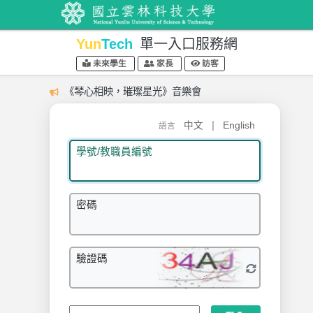
Yun
Tech
單一入口服務網
未來學生
家長
訪客
《琴心相映，璀璨星光》音樂會
|
中文
English
語言
學號/教職員編號
密碼
驗證碼