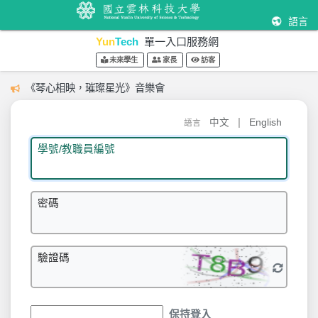
語言
Yun
Tech
單一入口服務網
未來學生
家長
訪客
《琴心相映，璀璨星光》音樂會
|
中文
English
語言
學號/教職員編號
密碼
驗證碼
保持登入