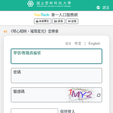
語言
Yun
Tech
單一入口服務網
未來學生
家長
訪客
《琴心相映，璀璨星光》音樂會
|
中文
English
語言
學號/教職員編號
密碼
驗證碼
保持登入