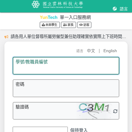
語言
Yun
Tech
單一入口服務網
未來學生
家長
訪客
請各用人單位督導所屬勞僱型兼任助理確實依實際上下班時間登載出勤紀錄。
|
中文
English
語言
學號/教職員編號
密碼
驗證碼
保持登入