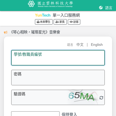
語言
Yun
Tech
單一入口服務網
未來學生
家長
訪客
《琴心相映，璀璨星光》音樂會
|
中文
English
語言
學號/教職員編號
密碼
驗證碼
保持登入