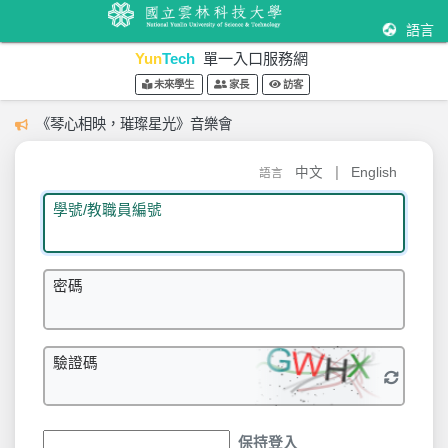
語言
Yun
Tech
單一入口服務網
未來學生
家長
訪客
《琴心相映，璀璨星光》音樂會
|
中文
English
語言
學號/教職員編號
密碼
驗證碼
保持登入