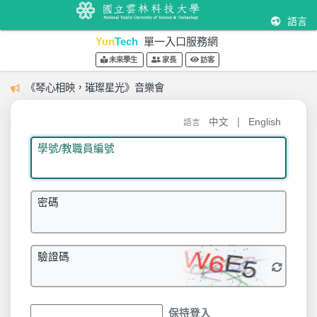
語言
Yun
Tech
單一入口服務網
未來學生
家長
訪客
《琴心相映，璀璨星光》音樂會
|
中文
English
語言
學號/教職員編號
密碼
驗證碼
保持登入