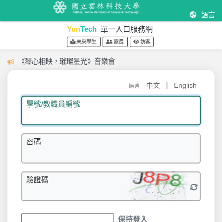
語言
Yun
Tech
單一入口服務網
未來學生
家長
訪客
《琴心相映，璀璨星光》音樂會
|
中文
English
語言
學號/教職員編號
密碼
驗證碼
保持登入