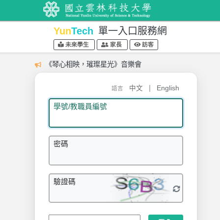
Yun
Tech
單一入口服務網
未來學生
家長
訪客
《琴心相映，璀璨星光》音樂會
|
中文
English
語言
學號/教職員編號
密碼
驗證碼