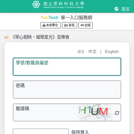
語言
Yun
Tech
單一入口服務網
未來學生
家長
訪客
《琴心相映，璀璨星光》音樂會
|
中文
English
語言
學號/教職員編號
密碼
驗證碼
保持登入