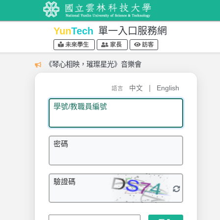
Yun
Tech
單一入口服務網
未來學生
家長
訪客
《琴心相映，璀璨星光》音樂會
|
中文
English
語言
學號/教職員編號
密碼
驗證碼