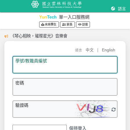
語言
Yun
Tech
單一入口服務網
未來學生
家長
訪客
《琴心相映，璀璨星光》音樂會
|
中文
English
語言
學號/教職員編號
密碼
驗證碼
保持登入