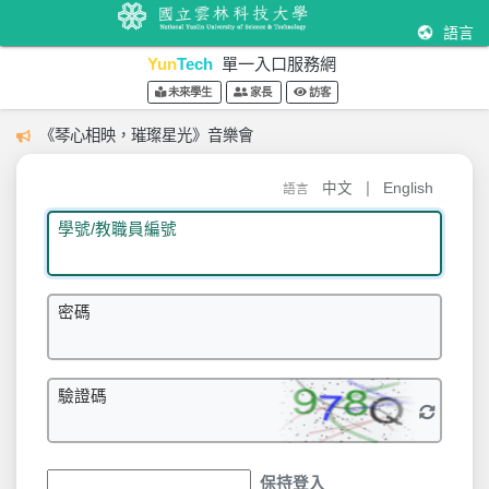
語言
Yun
Tech
單一入口服務網
未來學生
家長
訪客
《琴心相映，璀璨星光》音樂會
|
中文
English
語言
學號/教職員編號
密碼
驗證碼
保持登入