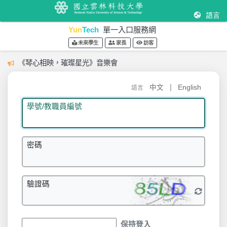
語言
Yun
Tech
單一入口服務網
未來學生
家長
訪客
《琴心相映，璀璨星光》音樂會
|
中文
English
語言
學號/教職員編號
密碼
驗證碼
保持登入