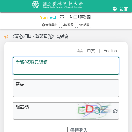
語言
Yun
Tech
單一入口服務網
未來學生
家長
訪客
《琴心相映，璀璨星光》音樂會
|
中文
English
語言
學號/教職員編號
密碼
驗證碼
保持登入