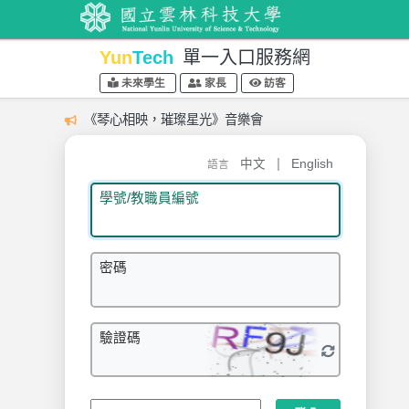
Yun
Tech
單一入口服務網
未來學生
家長
訪客
《琴心相映，璀璨星光》音樂會
|
中文
English
語言
學號/教職員編號
密碼
驗證碼