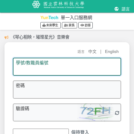
語言
Yun
Tech
單一入口服務網
未來學生
家長
訪客
《琴心相映，璀璨星光》音樂會
|
中文
English
語言
學號/教職員編號
密碼
驗證碼
保持登入