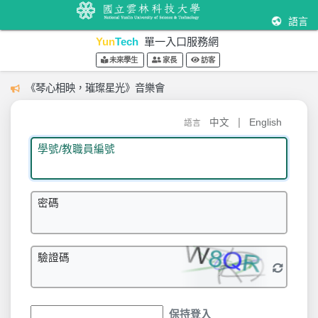
語言
Yun
Tech
單一入口服務網
未來學生
家長
訪客
《琴心相映，璀璨星光》音樂會
|
中文
English
語言
學號/教職員編號
密碼
驗證碼
保持登入