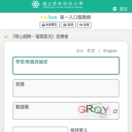
語言
Yun
Tech
單一入口服務網
未來學生
家長
訪客
《琴心相映，璀璨星光》音樂會
|
中文
English
語言
學號/教職員編號
密碼
驗證碼
保持登入