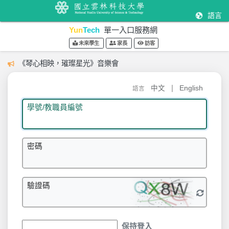
語言
Yun
Tech
單一入口服務網
未來學生
家長
訪客
《琴心相映，璀璨星光》音樂會
|
中文
English
語言
學號/教職員編號
密碼
驗證碼
保持登入