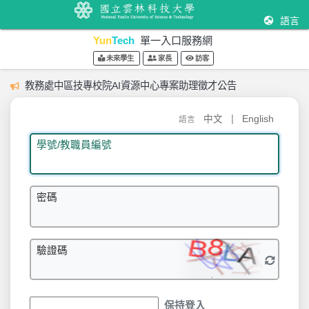
語言
Yun
Tech
單一入口服務網
未來學生
家長
訪客
教務處中區技專校院AI資源中心專案助理徵才公告
|
中文
English
語言
學號/教職員編號
密碼
驗證碼
保持登入