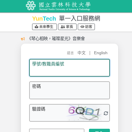
Yun
Tech
單一入口服務網
未來學生
家長
訪客
《琴心相映，璀璨星光》音樂會
|
中文
English
語言
學號/教職員編號
密碼
驗證碼