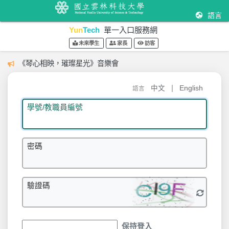
語言
Yun
Tech
單一入口服務網
未來學生
家長
訪客
《琴心相映，璀璨星光》音樂會
|
中文
English
語言
學號/教職員編號
密碼
驗證碼
保持登入