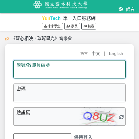
語言
Yun
Tech
單一入口服務網
未來學生
家長
訪客
《琴心相映，璀璨星光》音樂會
|
中文
English
語言
學號/教職員編號
密碼
驗證碼
保持登入