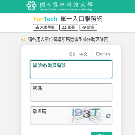
Yun
Tech
單一入口服務網
未來學生
家長
訪客
請各用人單位督導所屬勞僱型兼任助理確實依實際上下班時間登載出勤紀錄。
|
中文
English
語言
學號/教職員編號
密碼
驗證碼