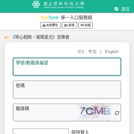
語言
Yun
Tech
單一入口服務網
未來學生
家長
訪客
《琴心相映，璀璨星光》音樂會
|
中文
English
語言
學號/教職員編號
密碼
驗證碼
保持登入