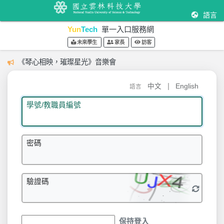
語言
Yun
Tech
單一入口服務網
未來學生
家長
訪客
《琴心相映，璀璨星光》音樂會
|
中文
English
語言
學號/教職員編號
密碼
驗證碼
保持登入