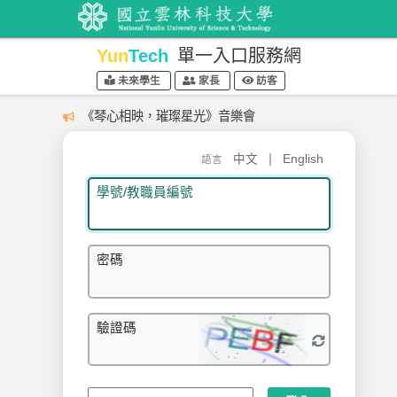
Yun
Tech
單一入口服務網
未來學生
家長
訪客
《琴心相映，璀璨星光》音樂會
|
中文
English
語言
學號/教職員編號
密碼
驗證碼