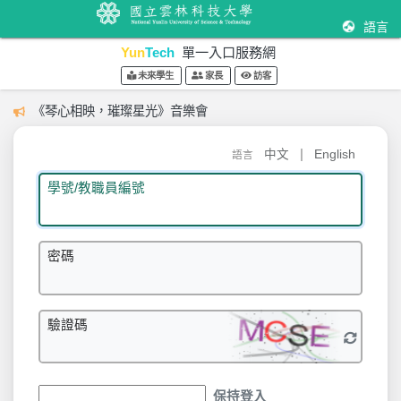
語言
Yun
Tech
單一入口服務網
未來學生
家長
訪客
《琴心相映，璀璨星光》音樂會
|
中文
English
語言
學號/教職員編號
密碼
驗證碼
保持登入