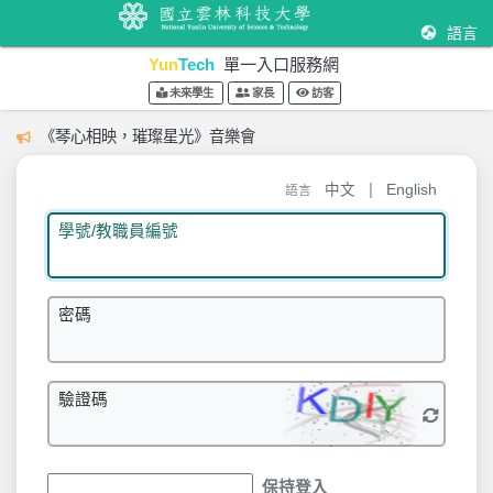
語言
Yun
Tech
單一入口服務網
未來學生
家長
訪客
《琴心相映，璀璨星光》音樂會
|
中文
English
語言
學號/教職員編號
密碼
驗證碼
保持登入