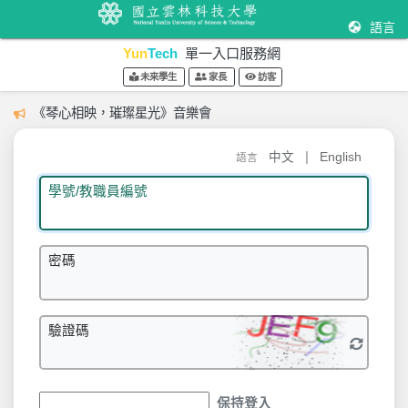
語言
Yun
Tech
單一入口服務網
未來學生
家長
訪客
《琴心相映，璀璨星光》音樂會
|
中文
English
語言
學號/教職員編號
密碼
驗證碼
保持登入