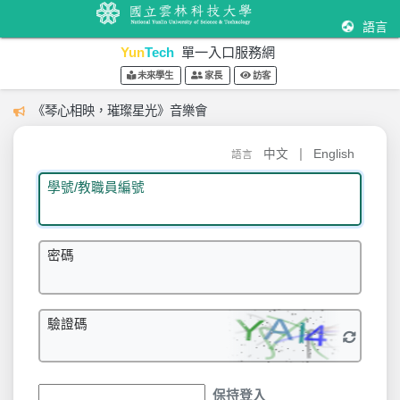
語言
Yun
Tech
單一入口服務網
未來學生
家長
訪客
《琴心相映，璀璨星光》音樂會
|
中文
English
語言
學號/教職員編號
密碼
驗證碼
保持登入