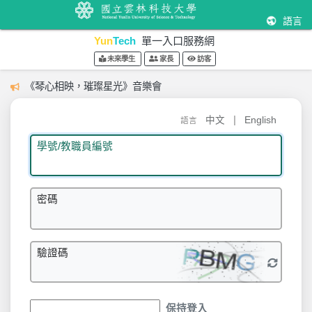
語言
Yun
Tech
單一入口服務網
未來學生
家長
訪客
《琴心相映，璀璨星光》音樂會
|
中文
English
語言
學號/教職員編號
密碼
驗證碼
保持登入