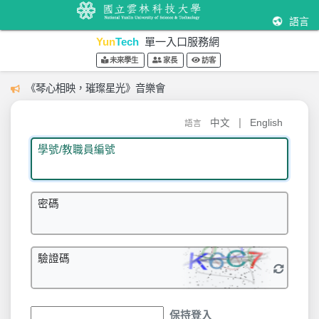
語言
Yun
Tech
單一入口服務網
未來學生
家長
訪客
《琴心相映，璀璨星光》音樂會
|
中文
English
語言
學號/教職員編號
密碼
驗證碼
保持登入