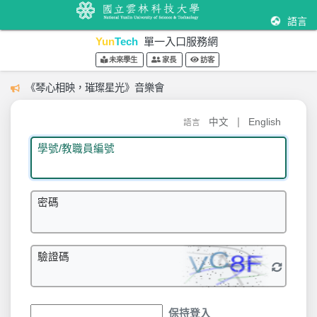
語言
Yun
Tech
單一入口服務網
未來學生
家長
訪客
《琴心相映，璀璨星光》音樂會
|
中文
English
語言
學號/教職員編號
密碼
驗證碼
保持登入