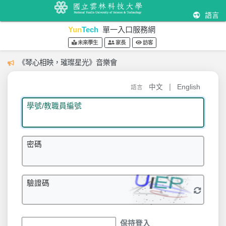
語言
Yun
Tech
單一入口服務網
未來學生
家長
訪客
《琴心相映，璀璨星光》音樂會
|
中文
English
語言
學號/教職員編號
密碼
驗證碼
保持登入