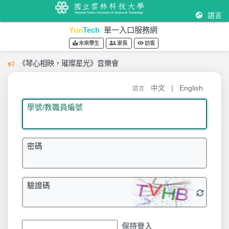
語言
Yun
Tech
單一入口服務網
未來學生
家長
訪客
《琴心相映，璀璨星光》音樂會
|
中文
English
語言
學號/教職員編號
密碼
驗證碼
保持登入