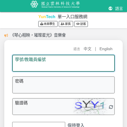
語言
Yun
Tech
單一入口服務網
未來學生
家長
訪客
《琴心相映，璀璨星光》音樂會
|
中文
English
語言
學號/教職員編號
密碼
驗證碼
保持登入