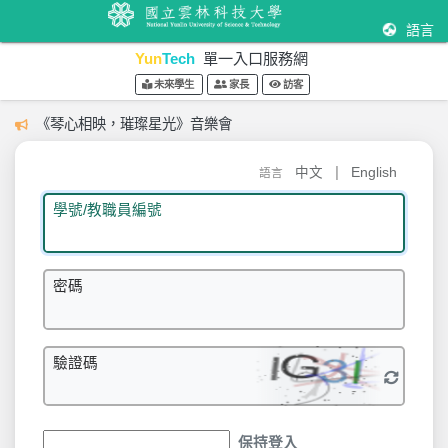
語言
Yun
Tech
單一入口服務網
未來學生
家長
訪客
《琴心相映，璀璨星光》音樂會
|
中文
English
語言
學號/教職員編號
密碼
驗證碼
保持登入