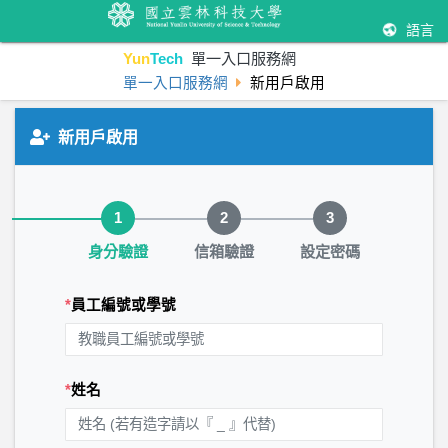
語言
Yun
Tech
單一入口服務網
單一入口服務網
新用戶啟用
新用戶啟用
步驟 1 / 3：身分驗證
1
2
3
身分驗證
信箱驗證
設定密碼
*
員工編號或學號
*
姓名