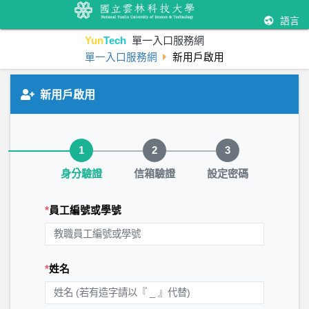
語言
Yun
Tech
單一入口服務網
單一入口服務網
新用戶啟用
新用戶啟用
步驟 1 / 3：身分驗證
1
2
3
身分驗證
信箱驗證
設定密碼
*
員工編號或學號
*
姓名