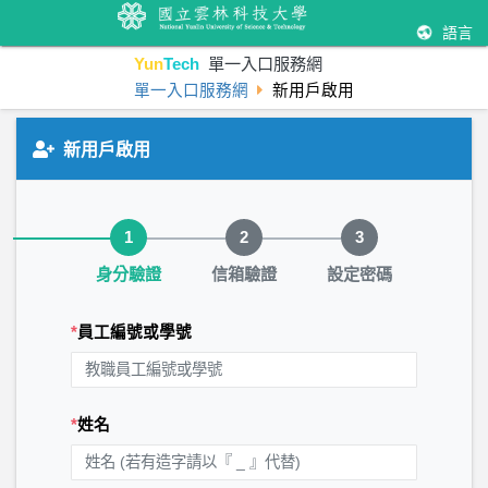
語言
Yun
Tech
單一入口服務網
單一入口服務網
新用戶啟用
新用戶啟用
步驟 1 / 3：身分驗證
1
2
3
身分驗證
信箱驗證
設定密碼
*
員工編號或學號
*
姓名